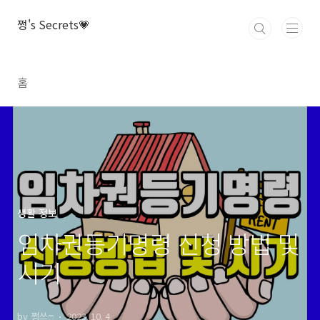
본문 바로가기
쩡's Secrets💗
홈
생활 정보
임차권등기명령 신청 방법 및
시기
by 쩡쓰ෆ
2023. 10. 4.