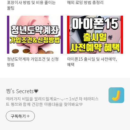
포장이사 방법 및 비용 줄이는
해외 로밍 방법 총정리
꿀팁
청년도약계좌 가입조건 및 신청
아이폰15 출시일 및 사전예약,
방법
혜택
쩡's Secrets💗
여러가지 비밀을 알려드릴게요ෆ ･ᴗ･ෆ 1n년 차 테라피스
트 쩡쓰와 함께 건강한 아름다움을 찾아봐요💚
구독하기