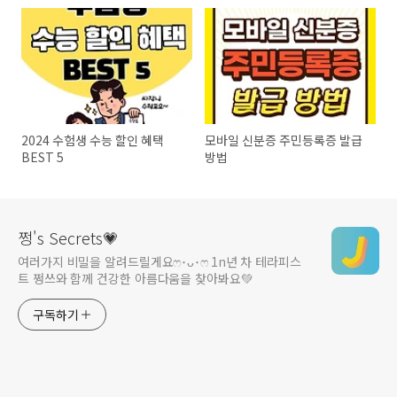
2024 수험생 수능 할인 혜택
모바일 신분증 주민등록증 발급
BEST 5
방법
쩡's Secrets💗
여러가지 비밀을 알려드릴게요ෆ ･ᴗ･ෆ 1n년 차 테라피스
트 쩡쓰와 함께 건강한 아름다움을 찾아봐요💚
구독하기