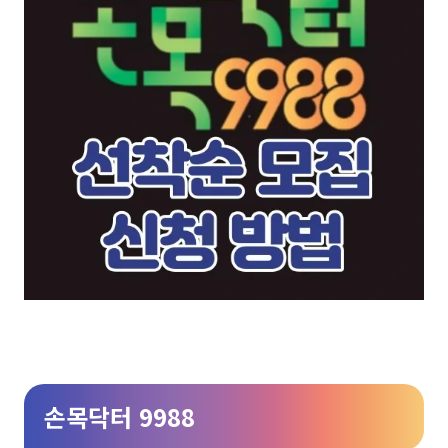
손목닥터 9988