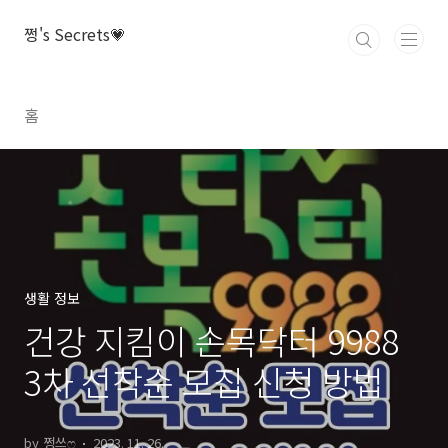
본문 바로가기
쩡's Secrets💗
홈
생활 정보
건강 지킴이 손목닥터 9988
3차 선착순 모집 신청 방법
by 쩡쓰ෆ
2023. 11. 26.