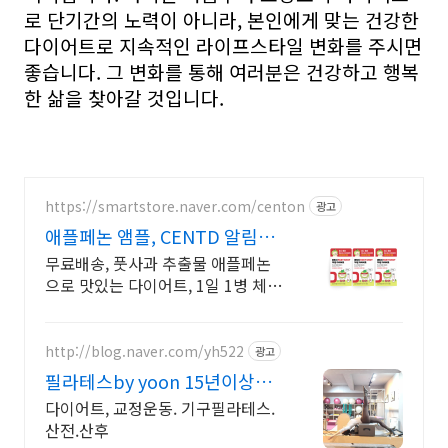
로 단기간의 노력이 아니라, 본인에게 맞는 건강한
다이어트로 지속적인 라이프스타일 변화를 주시면
좋습니다. 그 변화를 통해 여러분은 건강하고 행복
한 삶을 찾아갈 것입니다.
https://smartstore.naver.com/centon
광고
애플페논 앰플, CENTD 알림받
기동의 2000원 쿠폰
무료배송, 풋사과 추출물 애플페논
으로 맛있는 다이어트, 1일 1병 체지
방 CUT!
http://blog.naver.com/yh522
광고
필라테스by yoon 15년이상티
칭경력 원장직강
다이어트, 교정운동. 기구필라테스.
산전.산후