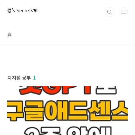
본문 바로가기
쩡's Secrets💗
홈
디지털 공부
1