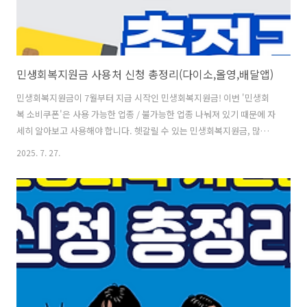
민생회복지원금 사용처 신청 총정리(다이소,올영,배달앱)
민생회복지원금이 7월부터 지급 시작인 민생회복지원금! 이번 '민생회
복 소비쿠폰'은 사용 가능한 업종 / 불가능한 업종 나눠져 있기 때문에 자
세히 알아보고 사용해야 합니다. 헷갈릴 수 있는 민생회복지원금, 많이
궁금해하실 다이소, 올리브영, 배달앱 등 익숙한 브랜드와 정확한 사용
2025. 7. 27.
처, 신청까지 총정리해서 자세히 알려드릴게요. 👉민생회복지원금 신청
바로가기👈 목차 민생회복지원금 사용처 총정리 민생회복지원금 신청
방법 민생회복지원금을 아직 신청하지 않았다면 1차 신청기한은 7월 21
일 월요일부터 9월 12일 금요일까지니 아래 버튼을 눌러 먼저 신청하시
기 바랍니다. 👉민생회복지원금 신청하기👈 민생회복지원금 사용처 조
건 ✅사용 가능한 업체✅ 민생회복지원금은 연 매출 30억 원 이하의 소상
공인 가맹점에..